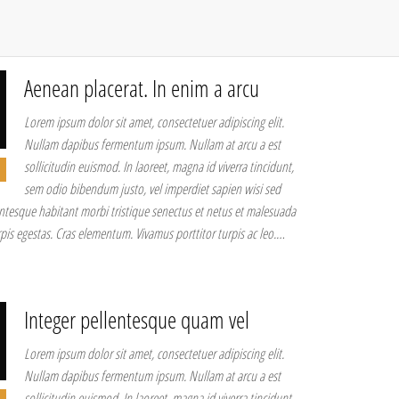
Aenean placerat. In enim a arcu
Lorem ipsum dolor sit amet, consectetuer adipiscing elit.
Nullam dapibus fermentum ipsum. Nullam at arcu a est
sollicitudin euismod. In laoreet, magna id viverra tincidunt,
sem odio bibendum justo, vel imperdiet sapien wisi sed
entesque habitant morbi tristique senectus et netus et malesuada
pis egestas. Cras elementum. Vivamus porttitor turpis ac leo.…
Integer pellentesque quam vel
Lorem ipsum dolor sit amet, consectetuer adipiscing elit.
Nullam dapibus fermentum ipsum. Nullam at arcu a est
sollicitudin euismod. In laoreet, magna id viverra tincidunt,