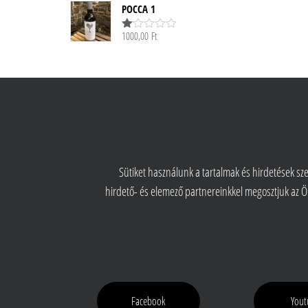
POCCA 1
1000,00
Ft
Ér
té
ke
lé
s
:
1.
00
/
5
Sütiket használunk a tartalmak és hirdetések s
hirdető- és elemező partnereinkkel megosztjuk az 
Facebook
Yout